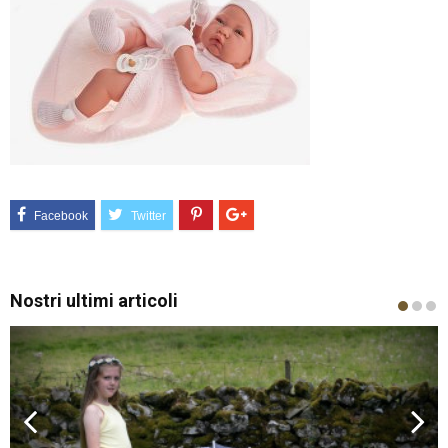
Nostri ultimi articoli